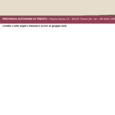
PROVINCIA AUTONOMA DI TRENTO
- Piazza Dante,15 - 38122 Trento (It) - tel. +39 0461 49
credits
|
note legali
|
Intranet
|
scrivi al gruppo
web