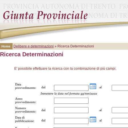
Delibere e determinazioni
» Ricerca Determinazioni
Home
Ricerca Determinazioni
E' possibile effettuare la ricerca con la combinazione di più campi.
Data
dal
al
provvedimento:
Immettere la data nel formato gg/mm/aaaa
Anno
provvedimento:
Numero
dal
al
provvedimento:
Data di
dal
al
pubblicazione: